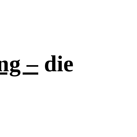
ng –
die