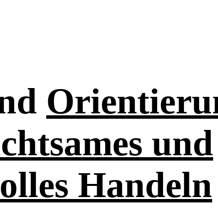
nd
Orientieru
achtsames und
olles Handeln