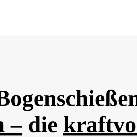
Bogenschieße
n –
die
kraftvo